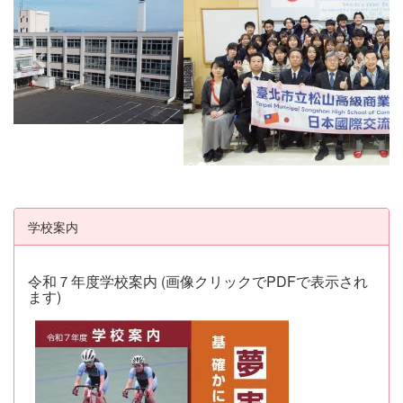
v
t
i
o
u
s
学校案内
令和７年度学校案内 (画像クリックでPDFで表示され
ます)