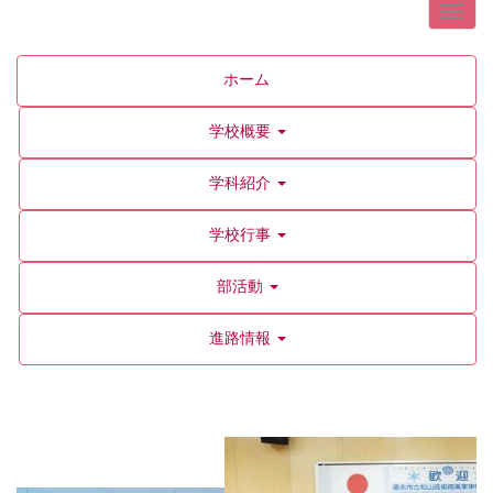
ホーム
学校概要
学科紹介
学校行事
部活動
進路情報
p
n
r
e
e
x