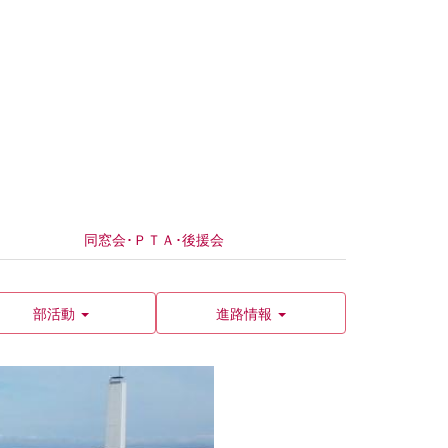
同窓会･ＰＴＡ･後援会
部活動
進路情報
n
e
x