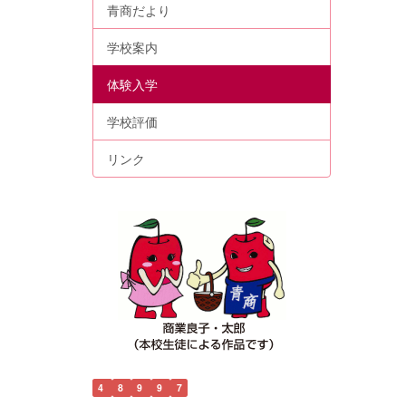
青商だより
学校案内
体験入学
学校評価
リンク
4
8
9
9
7