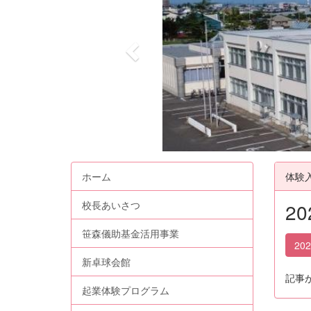
v
i
o
u
s
ホーム
体験
校長あいさつ
2
笹森儀助基金活用事業
20
新卓球会館
記事
起業体験プログラム