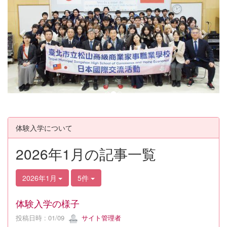
v
t
i
o
u
s
体験入学について
2026年1月の記事一覧
2026年1月
5件
体験入学の様子
投稿日時 : 01/09
サイト管理者