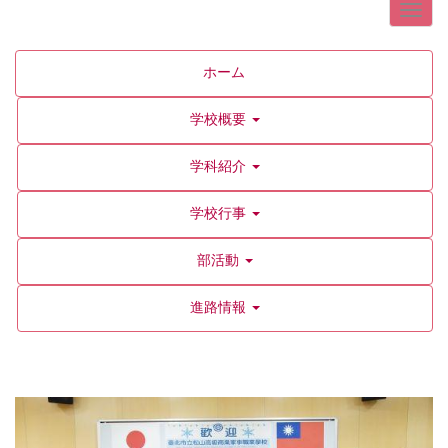
ホーム
学校概要
学科紹介
学校行事
部活動
進路情報
p
n
r
e
e
x