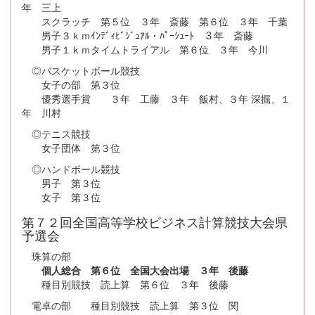
年 三上
スクラッチ 第５位 ３年 斎藤 第６位 ３年 千葉
男子３ｋｍｲﾝﾃﾞｨﾋﾞｼﾞｭｱﾙ・ﾊﾟｰｼｭｰﾄ ３年 斎藤
男子１ｋｍタイムトライアル 第６位 ３年 今川
◎バスケットボール競技
女子の部 第３位
優秀選手賞 ３年 工藤 ３年 飯村、３年 深掘、１
年 川村
◎テニス競技
女子団体 第３位
◎ハンドボール競技
男子 第３位
女子 第３位
第７２回全国高等学校ビジネス計算競技大会県
予選会
珠算の部
個人総合 第６位 全国大会出場 ３年 後藤
種目別競技 読上算 第６位 ３年 後藤
電卓の部 種目別競技 読上算 第３位 関