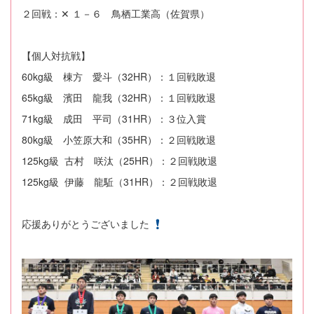
２回戦：✕ １－６ 鳥栖工業高（佐賀県）
【個人対抗戦】
60kg級 棟方 愛斗（32HR）：１回戦敗退
65kg級 濱田 龍我（32HR）：１回戦敗退
71kg級 成田 平司（31HR）：３位入賞
80kg級 小笠原大和（35HR）：２回戦敗退
125kg級 古村 咲汰（25HR）：２回戦敗退
125kg級 伊藤 龍駈（31HR）：２回戦敗退
応援ありがとうございました