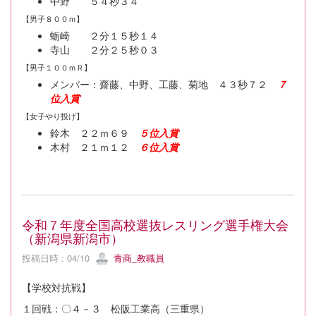
中野 ５４秒３４
【男子８００ｍ】
蛎崎 ２分１５秒１４
寺山 ２分２５秒０３
【男子１００ｍＲ】
メンバー：齋藤、中野、工藤、菊地 ４３秒７２
７
位入賞
【女子やり投げ】
鈴木 ２２ｍ６９
５位入賞
木村 ２１ｍ１２
６位入賞
令和７年度全国高校選抜レスリング選手権大会
（新潟県新潟市）
投稿日時 : 04/10
青商_教職員
【学校対抗戦】
１回戦：〇４－３ 松阪工業高（三重県）