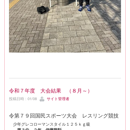
令和７年度 大会結果 （８月～）
投稿日時 : 01/08
サイト管理者
令第７９回国民スポーツ大会 レスリング競技
少年グレコローマンスタイル１２５ｋｇ級
第３位 ２年 伊藤龍駈