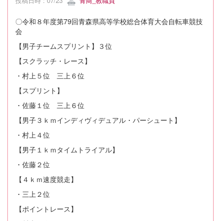
投稿日時 : 07/23
青商_教職員
〇令和８年度第79回青森県高等学校総合体育大会自転車競技
会
【男子チームスプリント】３位
【スクラッチ・レース】
・村上５位 三上６位
【スプリント】
・佐藤１位 三上６位
【男子３ｋｍインディヴィデュアル・パーシュート】
・村上４位
【男子１ｋｍタイムトライアル】
・佐藤２位
【４ｋｍ速度競走】
・三上２位
【ポイントレース】