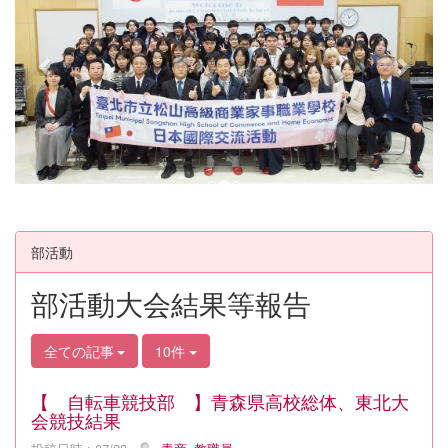
v
t
i
o
u
s
部活動
部活動大会結果等報告
全ての記事
10件
【 自転車競技部 】青森県高校総体、東北大
会競技結果