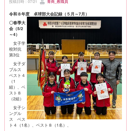
投稿日時 : 07/21
青商_教職員
令和８年度 卓球部大会記録（５月～7月）
〇春季大
会（5/2
～4）
女子学
校対抗
第3位
女子ダ
ブルス
ベスト４
（1
組）、ベ
スト８
（2組）
女子シ
ングル
ス ベス
ト４（1名）、ベスト８（1名）、