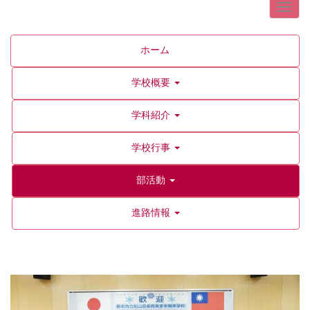
ホーム
学校概要
学科紹介
学校行事
部活動
進路情報
p
n
r
e
e
x