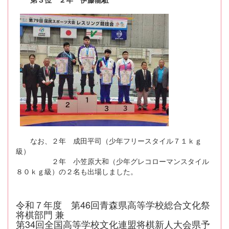
なお、２年 成田平司（少年フリースタイル７１ｋｇ
級）
２年 小笠原大和（少年グレコローマンスタイル
８０ｋｇ級）の２名も出場しました。
令和７年度 第46回青森県高等学校総合文化祭
将棋部門 兼
第34回全国高等学校文化連盟将棋新人大会県予