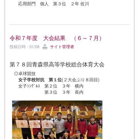
応用部門 個人 第３位 ２年 佐川
令和７年度 大会結果 （６～７月）
投稿日時 : 01/08
サイト管理者
第７８回青森県高等学校総合体育大会
◎卓球競技
女子学校対抗 第１位
(２大会ぶり８回目)
女子ｼﾝｸﾞﾙｽ 第２位 ３年 横内
第３位 ３年 長内