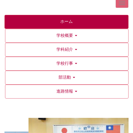
ホーム
学校概要
学科紹介
学校行事
部活動
進路情報
p
n
r
e
e
x