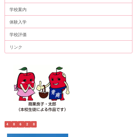
学校案内
体験入学
学校評価
リンク
4
8
6
2
8