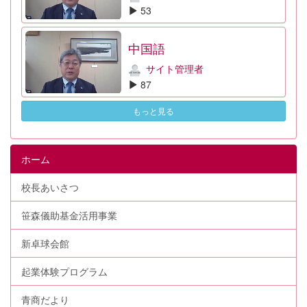
53
中国語
サイト管理者
87
もっと見る
ホーム
校長あいさつ
笹森儀助基金活用事業
新卓球会館
起業体験プログラム
青商だより