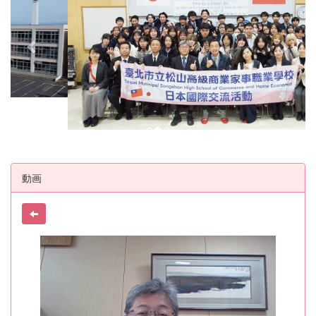
v
t
i
o
u
s
動画