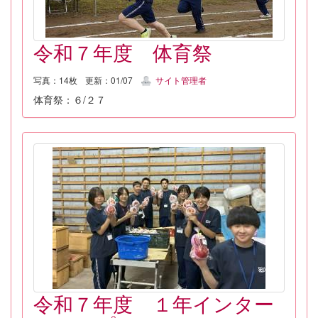
令和７年度 体育祭
写真：14枚
更新：01/07
サイト管理者
体育祭：６/２７
令和７年度 １年インター