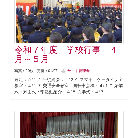
令和７年度 学校行事 ４
月～５月
写真：20枚
更新：01/07
サイト管理者
遠足：５/１４ 生徒総会：４/２４ スマホ・ケータイ安全
教室：４/１７ 交通安全教室・自転車点検：４/１０ 始業
式・対面式・部活動紹介：４/８ 入学式：４/７