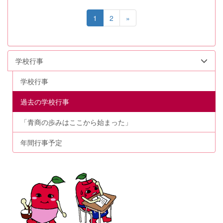
1
2
»
学校行事
学校行事
過去の学校行事
「青商の歩みはここから始まった」
年間行事予定