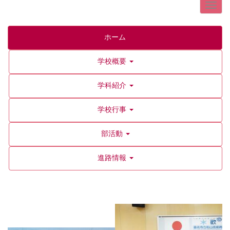
ホーム
学校概要
学科紹介
学校行事
部活動
進路情報
p
n
r
e
e
x