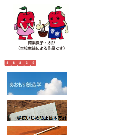
4
8
8
3
9