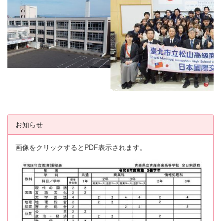
v
t
i
o
u
s
お知らせ
画像をクリックするとPDF表示されます。