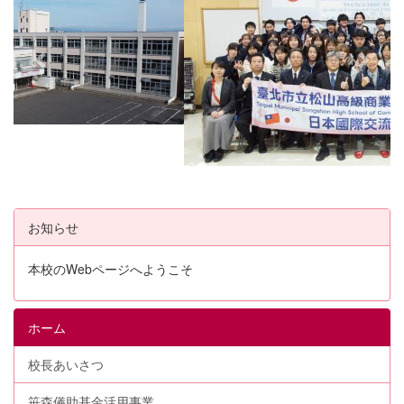
v
t
i
o
u
s
お知らせ
本校のWebページへようこそ
ホーム
校長あいさつ
笹森儀助基金活用事業