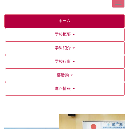
ホーム
学校概要
学科紹介
学校行事
部活動
進路情報
p
n
r
e
e
x